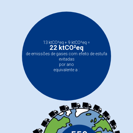
13 ktCO²eq + 9 ktCO²eq =
22 ktCO²eq
de emissões de gases com efeito de estufa
evitadas
por ano
equivalente a :